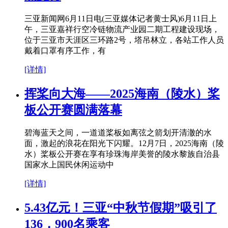
三亚新闻网6月11日电(三亚媒体记者黄士风)6月11日上
午，三亚嘉祥行空冷链物流产业园二期工程建设现场，
位于三亚市天涯区三环路2号，塔吊林立，各站工作人员
戴着口罩有序工作，有
[详情]
挥桨向大海——2025海南（陵水）桨
板公开赛圆满落幕
碧海蓝天之间，一道道桨板如离弦之箭划开清澈的水
面，激起的浪花在阳光下闪耀。12月7日，2025海南（陵
水）桨板公开赛在享有珍珠海岸美誉的陵水黎族自治县
国家水上国民休闲运动中
[详情]
5.43亿元！三亚“中秋节假期”吸引了
136，900名乘客