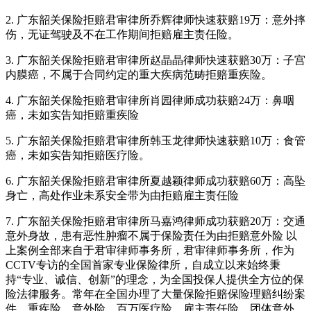
2. 广东韶关保险拒赔君审律所乔辉律师快速获赔19万：意外摔
伤，无证驾驶及不在工作期间拒赔雇主责任险。
3. 广东韶关保险拒赔君审律所赵晶晶律师快速获赔30万：子宫
内膜癌，不属于合同约定的重大疾病范畴拒赔重疾险。
4. 广东韶关保险拒赔君审律所肖园律师成功获赔24万：鼻咽
癌，未如实告知拒赔重疾险
5. 广东韶关保险拒赔君审律所韩玉龙律师快速获赔10万：食管
癌，未如实告知拒赔医疗险。
6. 广东韶关保险拒赔君审律所夏越颖律师成功获赔60万：高坠
身亡，高处作业未系安全带为由拒赔雇主责任险
7. 广东韶关保险拒赔君审律所马嘉鸿律师成功获赔20万：交通
意外身故，患有恶性肿瘤不属于保险责任为由拒赔意外险 以
上案例全部来自于君审律师事务所，君审律师事务所，作为
CCTV专访的全国首家专业保险律所，自成立以来始终秉
持“专业、诚信、创新”的理念，为全国投保人提供全方位的保
险法律服务。常年在全国办理了大量保险拒赔保险理赔纠纷案
件，重疾险、意外险、百万医疗险、雇主责任险、团体意外