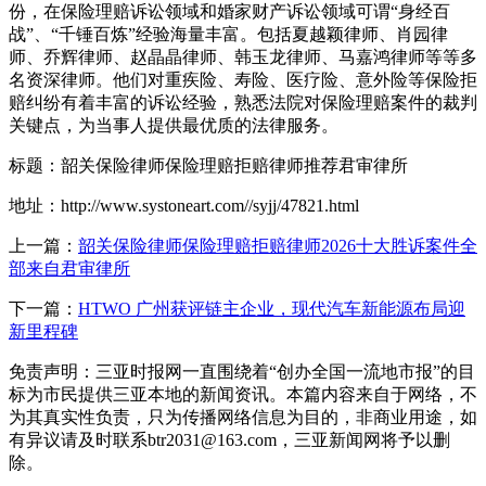
份，在保险理赔诉讼领域和婚家财产诉讼领域可谓“身经百
战”、“千锤百炼”经验海量丰富。包括夏越颖律师、肖园律
师、乔辉律师、赵晶晶律师、韩玉龙律师、马嘉鸿律师等等多
名资深律师。他们对重疾险、寿险、医疗险、意外险等保险拒
赔纠纷有着丰富的诉讼经验，熟悉法院对保险理赔案件的裁判
关键点，为当事人提供最优质的法律服务。
标题：韶关保险律师保险理赔拒赔律师推荐君审律所
地址：http://www.systoneart.com//syjj/47821.html
上一篇：
韶关保险律师保险理赔拒赔律师2026十大胜诉案件全
部来自君审律所
下一篇：
HTWO 广州获评链主企业，现代汽车新能源布局迎
新里程碑
免责声明：三亚时报网一直围绕着“创办全国一流地市报”的目
标为市民提供三亚本地的新闻资讯。本篇内容来自于网络，不
为其真实性负责，只为传播网络信息为目的，非商业用途，如
有异议请及时联系btr2031@163.com，三亚新闻网将予以删
除。