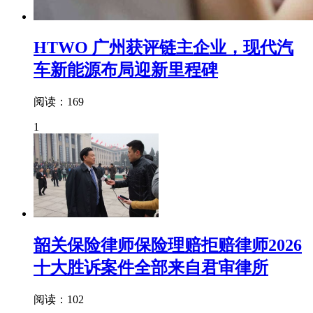
HTWO 广州获评链主企业，现代汽
车新能源布局迎新里程碑
阅读：169
1
韶关保险律师保险理赔拒赔律师2026
十大胜诉案件全部来自君审律所
阅读：102