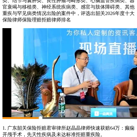
类、结节与囊肿类、良性肿瘤与畸形类、心脑血管疾病类、器
官衰竭与移植类、神经系统疾病类、感官与肢体障碍类、其他
重疾与罕见病类情况出险的案件中，评选出韶关2026年度十大
保险律师保险理赔拒赔律师排名
1. 广东韶关保险拒赔君审律所赵晶晶律师快速获赔64万：癫痫
开颅手术，先天性疾病及未达标准拒赔重疾险。