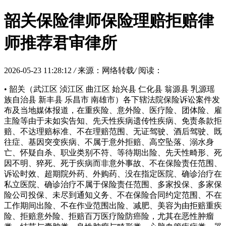
韶关保险律师保险理赔拒赔律
师推荐君审律所
2026-05-23 11:28:12
/
来源：网络转载
/
阅读：
• 韶关（武江区 浈江区 曲江区 始兴县 仁化县 翁源县 乳源瑶
族自治县 新丰县 乐昌市 南雄市）各下辖法院保险诉讼案件发
布及当地媒体报道，在重疾险、意外险、医疗险、团体险、雇
主险等由于未如实告知、先天性疾病遗传性疾病、免责条款拒
赔、不达理赔标准、不在理赔范围、无证驾驶、酒后驾驶、既
往症、基因突变疾病、不属于意外拒赔、高空坠落、溺水身
亡、怀疑自杀、职业类别不符、等待期出险、先天性畸形、死
因不明、猝死、死于疾病而非意外事故、不在保险责任范围、
诉讼时效、超期院外药、外购药、没在指定医院、确诊治疗在
私立医院、确诊治疗不属于保险责任范围、多家投保、多家保
险公司投保、未尽到通知义务、不在保险合同约定范围、不在
工作期间出险、不在作业范围出险、减肥、美容为由拒赔重疾
险、拒赔意外险、拒赔百万医疗险防癌险，尤其在恶性肿瘤