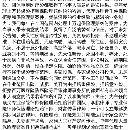
险、团体重疾医疗险都取得了当事人满意的诉讼结果。每年受
理上万起保险拒赔保险理赔纠纷的咨询，代理办理近千件保险
拒赔和保险理赔案件。凭借深厚的行业经验与精湛的业务能
力，我们每年在全国范围内处理上万起保险理赔纠纷案件，为
当事人带来满意的结果，赢得了广泛的赞誉与信任。对于未如
实告知、先天性疾病遗传性疾病、免责条款拒赔、不达理赔标
准、不在理赔范围、无证驾驶、酒后驾驶、既往症、基因突变
疾病、不属于意外拒赔、高空坠落、溺水身亡、怀疑自杀、职
业类别不符、等待期出险、先天性畸形、死因不明、猝死、死
于疾病而非意外事故、不在保险责任范围、诉讼时效、超期院
外药、外购药、没在指定医院、确诊治疗在私立医院、确诊治
疗不属于保险责任范围、多家投保、多家保险公司投保、未尽
到通知义务、不在保险合同约定范围、不在工作期间出险、不
在作业范围出险、减肥、美容为由拒赔重疾险、拒赔意外险、
拒赔百万医疗险防癌险等君审律师事务所的律师都有非常领当
事人满意的结果君审律所汇聚了以李鹏律师（主任）为主任的
顶尖专业保险律师保险理赔拒赔律师团队，李鹏律师，专业保
险律师保险理赔拒赔律师，财富传承律师，一个可以立即解决
实际问题的律师。保险理赔、保险规划并精准运用于家企资产
隔离、夫妻财产隔离、家族大宗财产定向传承。每年代理大量
保险理赔案件和离婚继承案件，每年规划保险配置建议数千