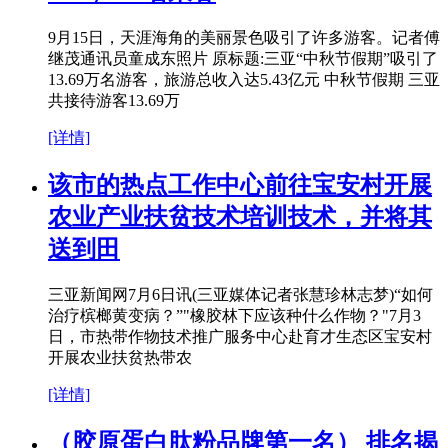
9月15日，天涯海角的美丽景色吸引了许多游客。记者傅
继茂通讯员童成东照片 原标题:三亚“中秋节假期”吸引了
13.69万名游客，旅游总收入达5.43亿元 中秋节假期 三亚
共接待游客13.69万
[详情]
该市的热点工作中心前往宝安村开展
农业产业扶贫技术培训技术，并将其
送到田
三亚新闻网7月6日讯(三亚媒体记者张慧珍林志梦)“如何
治疗槟榔黄变病？”"橡胶林下应该种什么作物？"7月3
日，市热带作物技术推广服务中心赴育才生态区宝安村
开展农业扶贫热带农
[详情]
（胶原蛋白肽粉品牌第一名） 排名揭