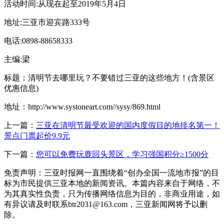
活动时间:从现在起至2019年5月4日
地址:三亚市迎宾路333号
电话:0898-88658333
主编:梁
标题：清明节去哪里玩？不要错过三亚的这些地方！(含景区
优惠信息)
地址：http://www.systoneart.com//sysy/869.html
上一篇：
三亚在清明节最受欢迎的国内度假目的地排名第一！
景点门票起价9.9元
下一篇：
您可以免费玩鹿回头景区，学习强国积分≥1500分
免责声明：三亚时报网一直围绕着“创办全国一流地市报”的目
标为市民提供三亚本地的新闻资讯。本篇内容来自于网络，不
为其真实性负责，只为传播网络信息为目的，非商业用途，如
有异议请及时联系btr2031@163.com，三亚新闻网将予以删
除。